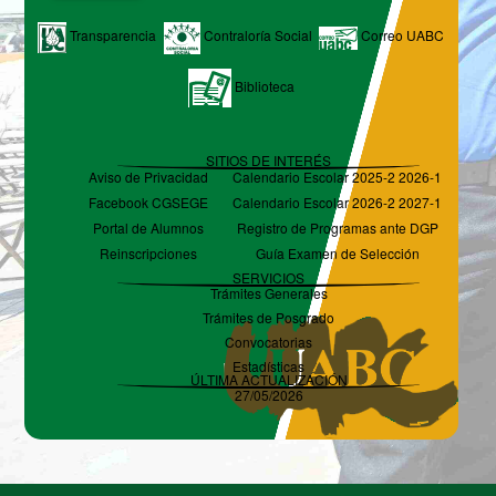
Transparencia
Contraloría Social
Correo UABC
Biblioteca
SITIOS DE INTERÉS
Aviso de Privacidad
Calendario Escolar 2025-2 2026-1
Facebook CGSEGE
Calendario Escolar 2026-2 2027-1
Portal de Alumnos
Registro de Programas ante DGP
Reinscripciones
Guía Examen de Selección
SERVICIOS
Trámites Generales
Trámites de Posgrado
Convocatorias
Estadísticas
ÚLTIMA ACTUALIZACIÓN
27/05/2026