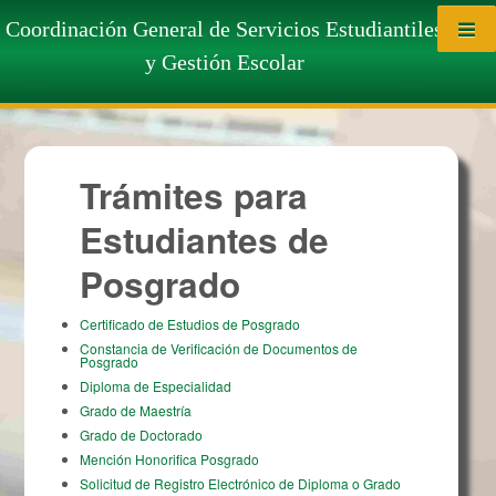
Saltar al contenido
Trámites para Estudiantes de
Coordinación General de Servicios Estudiantiles
y Gestión Escolar
Posgrado
Trámites para
Estudiantes de
Posgrado
Certificado de Estudios de Posgrado
Constancia de Verificación de Documentos de
Posgrado
Diploma de Especialidad
Grado de Maestría
Grado de Doctorado
Mención Honorifica Posgrado
Solicitud de Registro Electrónico de Diploma o Grado