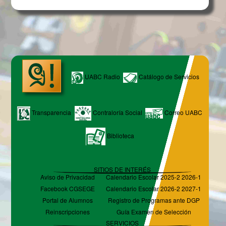
UABC Radio
Catálogo de Servicios
Transparencia
Contraloría Social
Correo UABC
Biblioteca
SITIOS DE INTERÉS
Aviso de Privacidad
Calendario Escolar 2025-2 2026-1
Facebook CGSEGE
Calendario Escolar 2026-2 2027-1
Portal de Alumnos
Registro de Programas ante DGP
Reinscripciones
Guía Examen de Selección
SERVICIOS