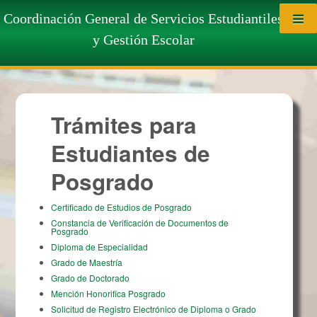
Saltar al contenido
Trámites para Estudiantes de
Coordinación General de Servicios Estudiantiles
y Gestión Escolar
Posgrado
Trámites para
Estudiantes de
Posgrado
Certificado de Estudios de Posgrado
Constancia de Verificación de Documentos de
Posgrado
Diploma de Especialidad
Grado de Maestría
Grado de Doctorado
Mención Honorifica Posgrado
Solicitud de Registro Electrónico de Diploma o Grado