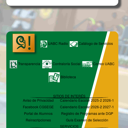
UABC Radio
Catálogo de Servicios
Transparencia
Contraloría Social
Correo UABC
Biblioteca
SITIOS DE INTERÉS
Aviso de Privacidad
Calendario Escolar 2025-2 2026-1
Facebook CGSEGE
Calendario Escolar 2026-2 2027-1
Portal de Alumnos
Registro de Programas ante DGP
Reinscripciones
Guía Examen de Selección
SERVICIOS