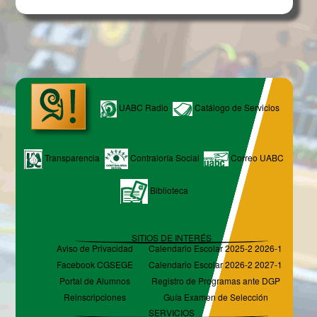
UABC Radio
Catálogo de Servicios
Transparencia
Contraloría Social
Correo UABC
Biblioteca
SITIOS DE INTERÉS
Aviso de Privacidad
Calendario Escolar 2025-2 2026-1
Facebook CGSEGE
Calendario Escolar 2026-2 2027-1
Portal de Alumnos
Registro de Programas ante DGP
Reinscripciones
Guía Examen de Selección
SERVICIOS