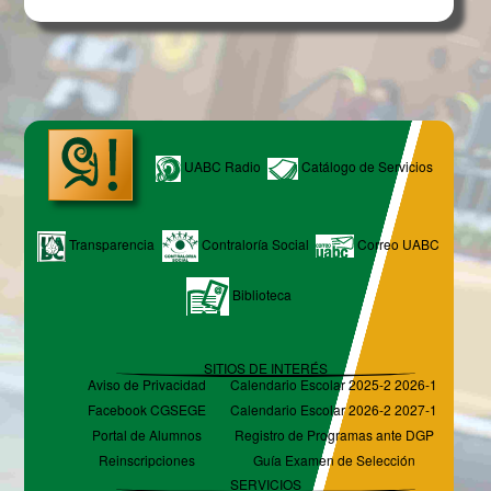
UABC Radio
Catálogo de Servicios
Transparencia
Contraloría Social
Correo UABC
Biblioteca
SITIOS DE INTERÉS
Aviso de Privacidad
Calendario Escolar 2025-2 2026-1
Facebook CGSEGE
Calendario Escolar 2026-2 2027-1
Portal de Alumnos
Registro de Programas ante DGP
Reinscripciones
Guía Examen de Selección
SERVICIOS