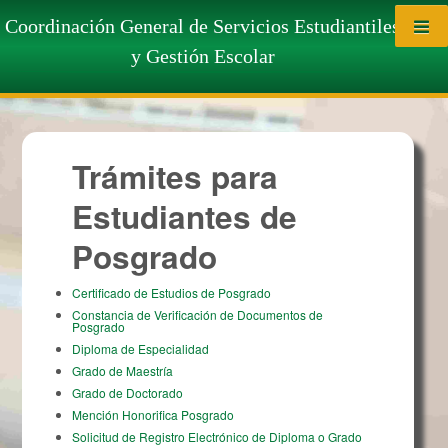
Saltar al contenido
Trámites para Estudiantes de
Coordinación General de Servicios Estudiantiles
y Gestión Escolar
Posgrado
Trámites para
Estudiantes de
Posgrado
Certificado de Estudios de Posgrado
Constancia de Verificación de Documentos de
Posgrado
Diploma de Especialidad
Grado de Maestría
Grado de Doctorado
Mención Honorifica Posgrado
Solicitud de Registro Electrónico de Diploma o Grado