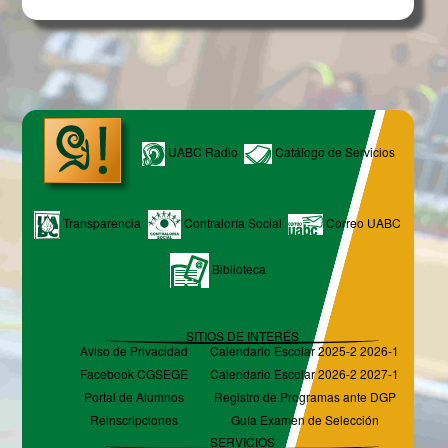
UABC Radio
Catálogo de Servicios
Transparencia
Contraloría Social
Correo UABC
Biblioteca
SITIOS DE INTERÉS
Aviso de Privacidad
Calendario Escolar 2025-2 2026-1
Facebook CGSEGE
Calendario Escolar 2026-2 2027-1
Portal de Alumnos
Registro de Programas ante DGP
Reinscripciones
Guía Examen de Selección
SERVICIOS