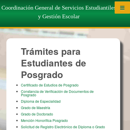
Saltar al contenido
Trámites para Estudiantes de
Coordinación General de Servicios Estudiantiles
y Gestión Escolar
Posgrado
Trámites para
Estudiantes de
Posgrado
Certificado de Estudios de Posgrado
Constancia de Verificación de Documentos de
Posgrado
Diploma de Especialidad
Grado de Maestría
Grado de Doctorado
Mención Honorifica Posgrado
Solicitud de Registro Electrónico de Diploma o Grado