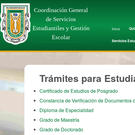
Saltar al contenido
Trámites para Estudiantes d
Coordinación General
de Servicios
Estudiantiles y Gestión
Qu
Inicio
Escolar
Servicios Estu
Trámites para Estud
Certificado de Estudios de Posgrado
Constancia de Verificación de Documentos 
Diploma de Especialidad
Grado de Maestría
Grado de Doctorado