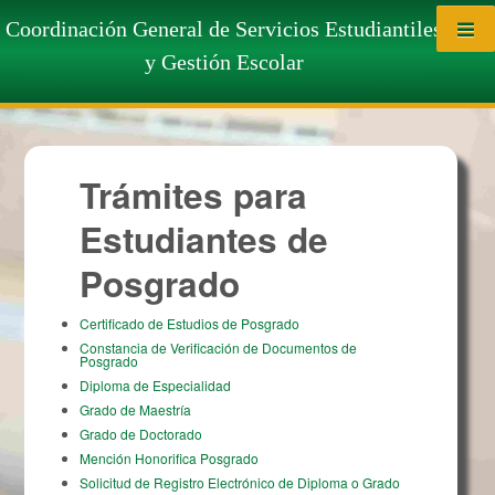
Saltar al contenido
Trámites para Estudiantes de
Coordinación General de Servicios Estudiantiles
y Gestión Escolar
Posgrado
Trámites para
Estudiantes de
Posgrado
Certificado de Estudios de Posgrado
Constancia de Verificación de Documentos de
Posgrado
Diploma de Especialidad
Grado de Maestría
Grado de Doctorado
Mención Honorifica Posgrado
Solicitud de Registro Electrónico de Diploma o Grado