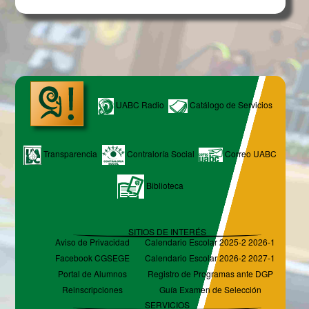
UABC Radio
Catálogo de Servicios
Transparencia
Contraloría Social
Correo UABC
Biblioteca
SITIOS DE INTERÉS
Aviso de Privacidad
Calendario Escolar 2025-2 2026-1
Facebook CGSEGE
Calendario Escolar 2026-2 2027-1
Portal de Alumnos
Registro de Programas ante DGP
Reinscripciones
Guía Examen de Selección
SERVICIOS