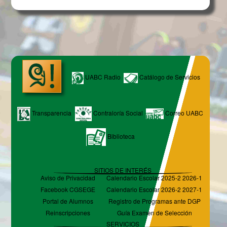
UABC Radio
Catálogo de Servicios
Transparencia
Contraloría Social
Correo UABC
Biblioteca
SITIOS DE INTERÉS
Aviso de Privacidad
Calendario Escolar 2025-2 2026-1
Facebook CGSEGE
Calendario Escolar 2026-2 2027-1
Portal de Alumnos
Registro de Programas ante DGP
Reinscripciones
Guía Examen de Selección
SERVICIOS