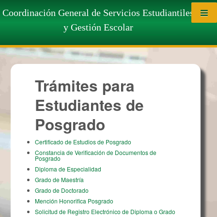
Saltar al contenido
Trámites para Estudiantes de
Coordinación General de Servicios Estudiantiles
y Gestión Escolar
Posgrado
Trámites para
Estudiantes de
Posgrado
Certificado de Estudios de Posgrado
Constancia de Verificación de Documentos de
Posgrado
Diploma de Especialidad
Grado de Maestría
Grado de Doctorado
Mención Honorifica Posgrado
Solicitud de Registro Electrónico de Diploma o Grado