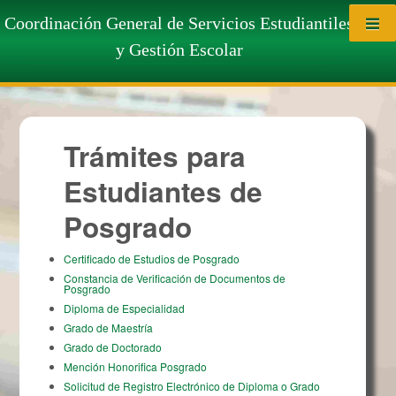
Saltar al contenido
Trámites para Estudiantes de
Coordinación General de Servicios Estudiantiles
y Gestión Escolar
Posgrado
Trámites para
Estudiantes de
Posgrado
Certificado de Estudios de Posgrado
Constancia de Verificación de Documentos de
Posgrado
Diploma de Especialidad
Grado de Maestría
Grado de Doctorado
Mención Honorifica Posgrado
Solicitud de Registro Electrónico de Diploma o Grado