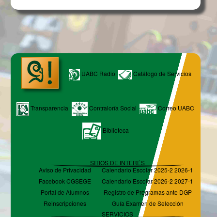
UABC Radio
Catálogo de Servicios
Transparencia
Contraloría Social
Correo UABC
Biblioteca
SITIOS DE INTERÉS
Aviso de Privacidad
Calendario Escolar 2025-2 2026-1
Facebook CGSEGE
Calendario Escolar 2026-2 2027-1
Portal de Alumnos
Registro de Programas ante DGP
Reinscripciones
Guía Examen de Selección
SERVICIOS