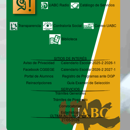
UABC Radio
Catálogo de Servicios
Transparencia
Contraloría Social
Correo UABC
Biblioteca
SITIOS DE INTERÉS
Aviso de Privacidad
Calendario Escolar 2025-2 2026-1
Facebook CGSEGE
Calendario Escolar 2026-2 2027-1
Portal de Alumnos
Registro de Programas ante DGP
Reinscripciones
Guía Examen de Selección
SERVICIOS
Trámites Generales
Trámites de Posgrado
Convocatorias
Estadísticas
ÚLTIMA ACTUALIZACIÓN
27/05/2026