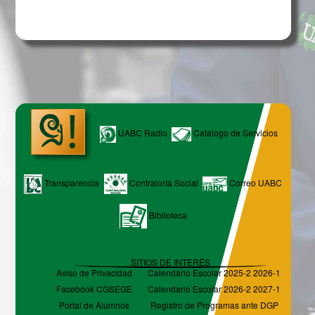
UABC Radio
Catálogo de Servicios
Transparencia
Contraloría Social
Correo UABC
Biblioteca
SITIOS DE INTERÉS
Aviso de Privacidad
Calendario Escolar 2025-2 2026-1
Facebook CGSEGE
Calendario Escolar 2026-2 2027-1
Portal de Alumnos
Registro de Programas ante DGP