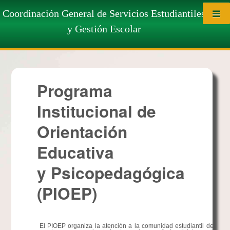
Saltar al contenido
Orientación Educativa y
Coordinación General de Servicios Estudiantiles
y Gestión Escolar
Psicopedagógica
Programa
Institucional de
Orientación
Educativa
y Psicopedagógica
(PIOEP)
El PIOEP organiza la atención a la comunidad estudiantil desde