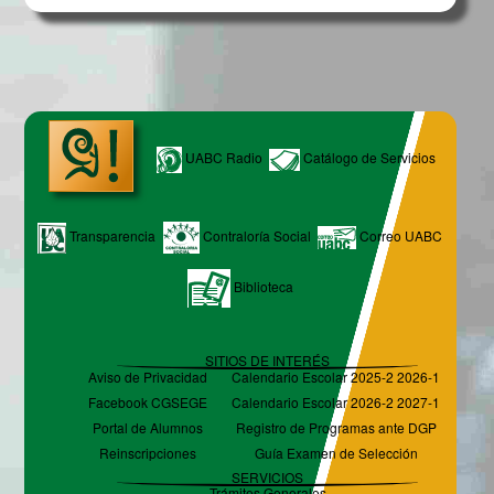
UABC Radio
Catálogo de Servicios
Transparencia
Contraloría Social
Correo UABC
Biblioteca
SITIOS DE INTERÉS
Aviso de Privacidad
Calendario Escolar 2025-2 2026-1
Facebook CGSEGE
Calendario Escolar 2026-2 2027-1
Portal de Alumnos
Registro de Programas ante DGP
Reinscripciones
Guía Examen de Selección
SERVICIOS
Trámites Generales